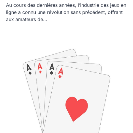
Au cours des dernières années, l’industrie des jeux en
ligne a connu une révolution sans précédent, offrant
aux amateurs de…