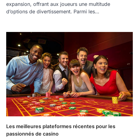
expansion, offrant aux joueurs une multitude
d’options de divertissement. Parmi les…
Les meilleures plateformes récentes pour les
passionnés de casino