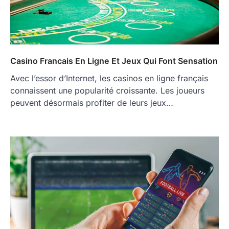
Casino Francais En Ligne Et Jeux Qui Font Sensation
Avec l’essor d’Internet, les casinos en ligne français
connaissent une popularité croissante. Les joueurs
peuvent désormais profiter de leurs jeux…