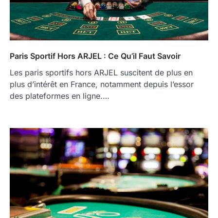
Paris Sportif Hors ARJEL : Ce Qu’il Faut Savoir
Les paris sportifs hors ARJEL suscitent de plus en
plus d’intérêt en France, notamment depuis l’essor
des plateformes en ligne.…