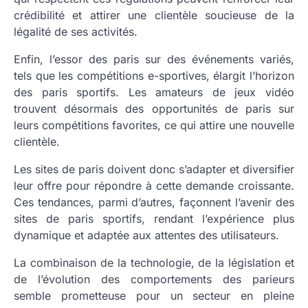
crédibilité et attirer une clientèle soucieuse de la
légalité de ses activités.
Enfin, l’essor des paris sur des événements variés,
tels que les compétitions e-sportives, élargit l’horizon
des paris sportifs. Les amateurs de jeux vidéo
trouvent désormais des opportunités de paris sur
leurs compétitions favorites, ce qui attire une nouvelle
clientèle.
Les sites de paris doivent donc s’adapter et diversifier
leur offre pour répondre à cette demande croissante.
Ces tendances, parmi d’autres, façonnent l’avenir des
sites de paris sportifs, rendant l’expérience plus
dynamique et adaptée aux attentes des utilisateurs.
La combinaison de la technologie, de la législation et
de l’évolution des comportements des parieurs
semble prometteuse pour un secteur en pleine