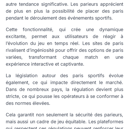
autre tendance significative. Les parieurs apprécient
de plus en plus la possibilité de placer des paris
pendant le déroulement des événements sportifs.
Cette fonctionnalité, qui crée une dynamique
excitante, permet aux utilisateurs de réagir à
l’évolution du jeu en temps réel. Les sites de paris
rivalisent d’ingéniosité pour offrir des options de paris
variées, transformant chaque match en une
expérience interactive et captivante.
La législation autour des paris sportifs évolue
également, ce qui impacte directement le marché.
Dans de nombreux pays, la régulation devient plus
stricte, ce qui pousse les opérateurs à se conformer à
des normes élevées.
Cela garantit non seulement la sécurité des parieurs,
mais aussi un cadre de jeu équitable. Les plateformes
qui respectent ces régulations peuvent renforcer leur