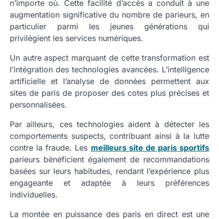
n’importe où. Cette facilité d’accès a conduit à une
augmentation significative du nombre de parieurs, en
particulier parmi les jeunes générations qui
privilégient les services numériques.
Un autre aspect marquant de cette transformation est
l’intégration des technologies avancées. L’intelligence
artificielle et l’analyse de données permettent aux
sites de paris de proposer des cotes plus précises et
personnalisées.
Par ailleurs, ces technologies aident à détecter les
comportements suspects, contribuant ainsi à la lutte
contre la fraude. Les
meilleurs site de paris sportifs
parieurs bénéficient également de recommandations
basées sur leurs habitudes, rendant l’expérience plus
engageante et adaptée à leurs préférences
individuelles.
La montée en puissance des paris en direct est une