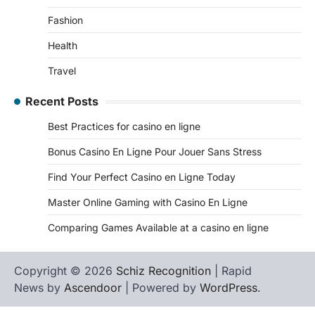
Fashion
Health
Travel
Recent Posts
Best Practices for casino en ligne
Bonus Casino En Ligne Pour Jouer Sans Stress
Find Your Perfect Casino en Ligne Today
Master Online Gaming with Casino En Ligne
Comparing Games Available at a casino en ligne
Copyright © 2026
Schiz Recognition
| Rapid
News by
Ascendoor
| Powered by
WordPress
.