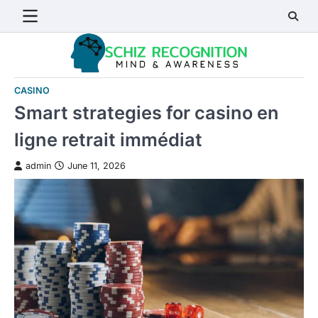
Skip
to
content
CASINO
Smart strategies for casino en
ligne retrait immédiat
admin
June 11, 2026