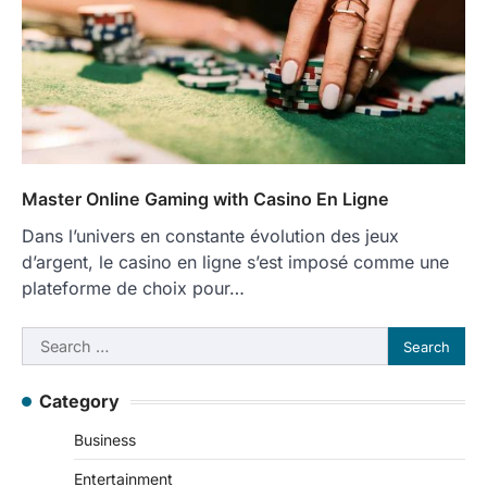
Master Online Gaming with Casino En Ligne
Dans l’univers en constante évolution des jeux
d’argent, le casino en ligne s’est imposé comme une
plateforme de choix pour…
Search
for:
Category
Business
Entertainment