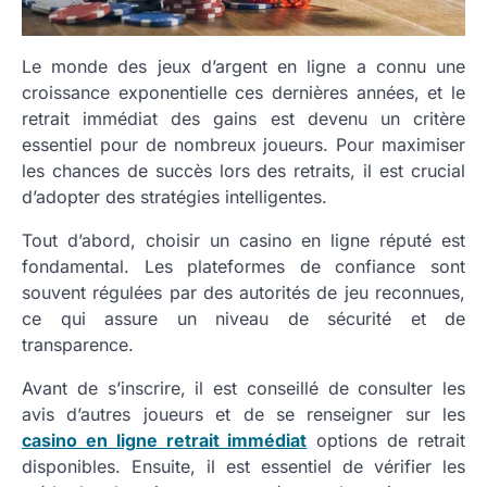
Le monde des jeux d’argent en ligne a connu une
croissance exponentielle ces dernières années, et le
retrait immédiat des gains est devenu un critère
essentiel pour de nombreux joueurs. Pour maximiser
les chances de succès lors des retraits, il est crucial
d’adopter des stratégies intelligentes.
Tout d’abord, choisir un casino en ligne réputé est
fondamental. Les plateformes de confiance sont
souvent régulées par des autorités de jeu reconnues,
ce qui assure un niveau de sécurité et de
transparence.
Avant de s’inscrire, il est conseillé de consulter les
avis d’autres joueurs et de se renseigner sur les
casino en ligne retrait immédiat
options de retrait
disponibles. Ensuite, il est essentiel de vérifier les