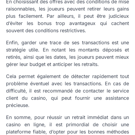
En choisissant des offres avec des conditions de mise
raisonnables, les joueurs peuvent retirer leurs gains
plus facilement. Par ailleurs, il peut être judicieux
d’éviter les bonus trop avantageux qui cachent
souvent des conditions restrictives.
Enfin, garder une trace de ses transactions est une
stratégie utile. En notant les montants déposés et
retirés, ainsi que les dates, les joueurs peuvent mieux
gérer leur budget et anticiper les retraits.
Cela permet également de détecter rapidement tout
problème éventuel avec les transactions. En cas de
difficulté, il est recommandé de contacter le service
client du casino, qui peut fournir une assistance
précieuse.
En somme, pour réussir un retrait immédiat dans un
casino en ligne, il est primordial de choisir une
plateforme fiable, d’opter pour les bonnes méthodes