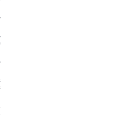
e
e
s
n
s
s
t
t