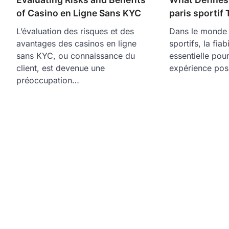
of Casino en Ligne Sans KYC
paris sportif
L’évaluation des risques et des
Dans le monde 
avantages des casinos en ligne
sportifs, la fiabi
sans KYC, ou connaissance du
essentielle pou
client, est devenue une
expérience posi
préoccupation…