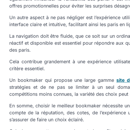
offres promotionnelles pour éviter les surprises désagr
Un autre aspect à ne pas négliger est l’expérience uti
interface claire et intuitive, facilitant ainsi les paris en l
La navigation doit être fluide, que ce soit sur un ordina
réactif et disponible est essentiel pour répondre aux q
des paris.
Cela contribue grandement à une expérience utilisateu
critère essentiel.
Un bookmaker qui propose une large gamme
site d
stratégies et de ne pas se limiter à un seul dom
compétitions moins connues, la variété des choix peut e
En somme, choisir le meilleur bookmaker nécessite une
compte de la réputation, des cotes, de l’expérience ut
s’assurer de faire un choix éclairé.