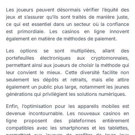
Les joueurs peuvent désormais vérifier l’équité des
jeux et s’assurer qu’ils sont traités de manière juste,
ce qui est essentiel dans un secteur où la confiance
est primordiale. Les casinos en ligne innovent
également en matière de méthodes de paiement.
Les options se sont multipliées, allant des
portefeuilles électroniques aux cryptomonnaies,
permettant ainsi aux joueurs de choisir la méthode qui
leur convient le mieux. Cette diversité facilite non
seulement les dépôts et retraits, mais elle attire
également un public plus large, notamment les jeunes
générations qui privilégient les solutions numériques.
Enfin, l’optimisation pour les appareils mobiles est
devenue incontournable. Les nouveaux casinos en
ligne proposent des plateformes entièrement
compatibles avec les smartphones et les tablettes,