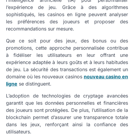
l’intelligence artificielle (IA) pour personnaliser
l’expérience de jeu. Grâce à des algorithmes
sophistiqués, les casinos en ligne peuvent analyser
les préférences des joueurs et proposer des
recommandations sur mesure.
Que ce soit pour des jeux, des bonus ou des
promotions, cette approche personnalisée contribue
à fidéliser les utilisateurs en leur offrant une
expérience adaptée à leurs goûts et à leurs habitudes
de jeu. La sécurité des transactions est également un
domaine où les nouveaux casinos
nouveau casino en
ligne
se distinguent.
L’adoption de technologies de cryptage avancées
garantit que les données personnelles et financières
des joueurs sont protégées. De plus, l’utilisation de la
blockchain permet d’assurer une transparence totale
dans les jeux, renforçant ainsi la confiance des
utilisateurs.