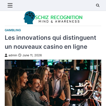
Skip
to
content
GAMBLING
Les innovations qui distinguent
un nouveaux casino en ligne
admin
June 11, 2026