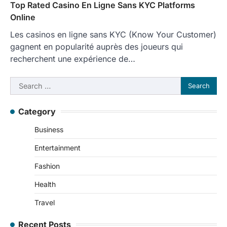
Top Rated Casino En Ligne Sans KYC Platforms
Online
Les casinos en ligne sans KYC (Know Your Customer)
gagnent en popularité auprès des joueurs qui
recherchent une expérience de…
Search
for:
Category
Business
Entertainment
Fashion
Health
Travel
Recent Posts