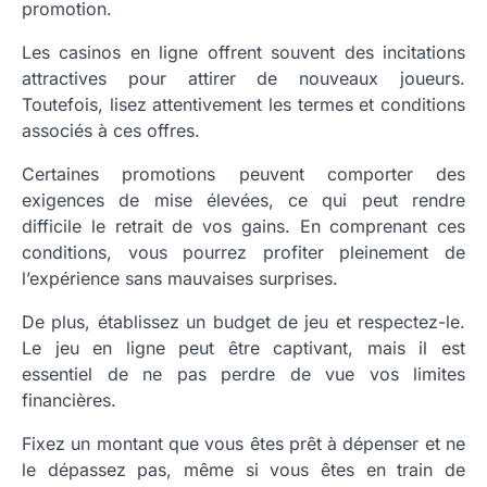
promotion.
Les casinos en ligne offrent souvent des incitations
attractives pour attirer de nouveaux joueurs.
Toutefois, lisez attentivement les termes et conditions
associés à ces offres.
Certaines promotions peuvent comporter des
exigences de mise élevées, ce qui peut rendre
difficile le retrait de vos gains. En comprenant ces
conditions, vous pourrez profiter pleinement de
l’expérience sans mauvaises surprises.
De plus, établissez un budget de jeu et respectez-le.
Le jeu en ligne peut être captivant, mais il est
essentiel de ne pas perdre de vue vos limites
financières.
Fixez un montant que vous êtes prêt à dépenser et ne
le dépassez pas, même si vous êtes en train de