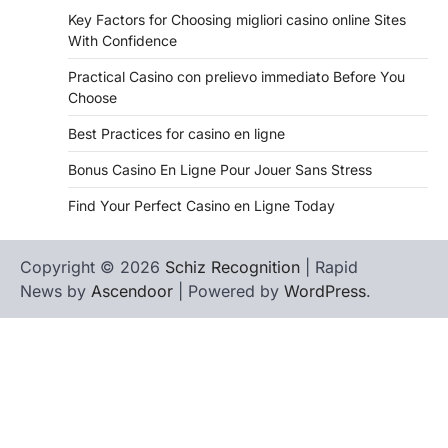
Key Factors for Choosing migliori casino online Sites
With Confidence
Practical Casino con prelievo immediato Before You
Choose
Best Practices for casino en ligne
Bonus Casino En Ligne Pour Jouer Sans Stress
Find Your Perfect Casino en Ligne Today
Copyright © 2026
Schiz Recognition
| Rapid
News by
Ascendoor
| Powered by
WordPress
.