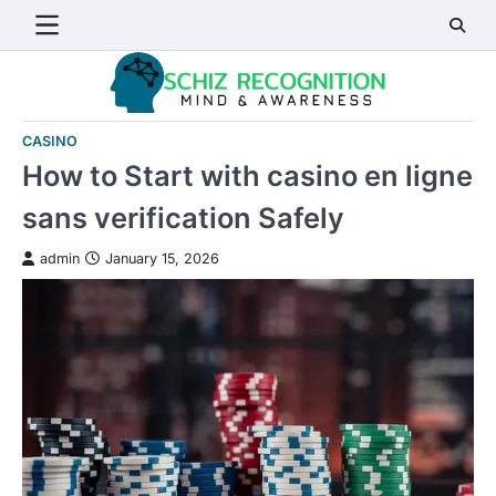
Skip
to
content
CASINO
How to Start with casino en ligne
sans verification Safely
admin
January 15, 2026