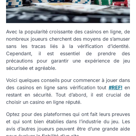
Avec la popularité croissante des casinos en ligne, de
nombreux joueurs cherchent des moyens de s’amuser
sans les tracas liés à la vérification d’identité.
Cependant, il est essentiel de prendre des
précautions pour garantir une expérience de jeu
sécurisée et agréable.
Voici quelques conseils pour commencer à jouer dans
des casinos en ligne sans vérification tout
#REF!
en
restant en sécurité. Tout d’abord, il est crucial de
choisir un casino en ligne réputé.
Optez pour des plateformes qui ont fait leurs preuves
et qui sont bien établies dans l’industrie du jeu. Les
avis d’autres joueurs peuvent être d’une grande aide