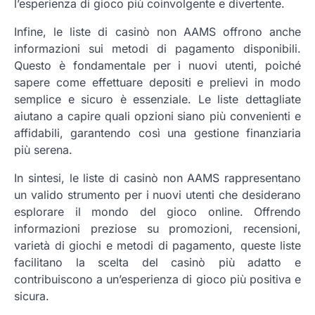
l’esperienza di gioco più coinvolgente e divertente.
Infine, le liste di casinò non AAMS offrono anche
informazioni sui metodi di pagamento disponibili.
Questo è fondamentale per i nuovi utenti, poiché
sapere come effettuare depositi e prelievi in modo
semplice e sicuro è essenziale. Le liste dettagliate
aiutano a capire quali opzioni siano più convenienti e
affidabili, garantendo così una gestione finanziaria
più serena.
In sintesi, le liste di casinò non AAMS rappresentano
un valido strumento per i nuovi utenti che desiderano
esplorare il mondo del gioco online. Offrendo
informazioni preziose su promozioni, recensioni,
varietà di giochi e metodi di pagamento, queste liste
facilitano la scelta del casinò più adatto e
contribuiscono a un’esperienza di gioco più positiva e
sicura.