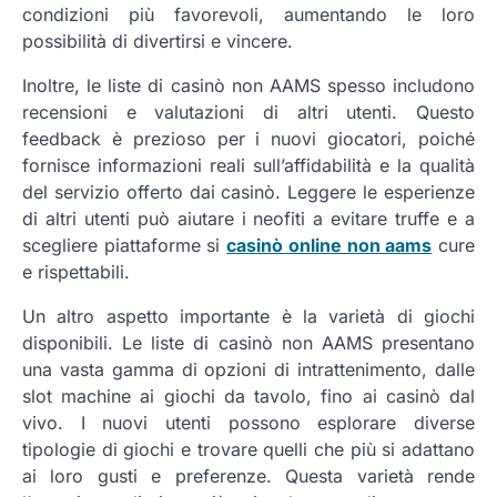
condizioni più favorevoli, aumentando le loro
possibilità di divertirsi e vincere.
Inoltre, le liste di casinò non AAMS spesso includono
recensioni e valutazioni di altri utenti. Questo
feedback è prezioso per i nuovi giocatori, poiché
fornisce informazioni reali sull’affidabilità e la qualità
del servizio offerto dai casinò. Leggere le esperienze
di altri utenti può aiutare i neofiti a evitare truffe e a
scegliere piattaforme si
casinò online non aams
cure
e rispettabili.
Un altro aspetto importante è la varietà di giochi
disponibili. Le liste di casinò non AAMS presentano
una vasta gamma di opzioni di intrattenimento, dalle
slot machine ai giochi da tavolo, fino ai casinò dal
vivo. I nuovi utenti possono esplorare diverse
tipologie di giochi e trovare quelli che più si adattano
ai loro gusti e preferenze. Questa varietà rende