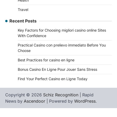
Health
Travel
Recent Posts
Key Factors for Choosing migliori casino online Sites
With Confidence
Practical Casino con prelievo immediato Before You
Choose
Best Practices for casino en ligne
Bonus Casino En Ligne Pour Jouer Sans Stress
Find Your Perfect Casino en Ligne Today
Copyright © 2026
Schiz Recognition
| Rapid
News by
Ascendoor
| Powered by
WordPress
.