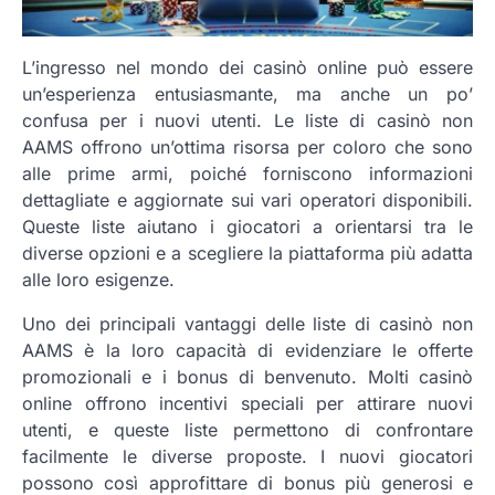
L’ingresso nel mondo dei casinò online può essere
un’esperienza entusiasmante, ma anche un po’
confusa per i nuovi utenti. Le liste di casinò non
AAMS offrono un’ottima risorsa per coloro che sono
alle prime armi, poiché forniscono informazioni
dettagliate e aggiornate sui vari operatori disponibili.
Queste liste aiutano i giocatori a orientarsi tra le
diverse opzioni e a scegliere la piattaforma più adatta
alle loro esigenze.
Uno dei principali vantaggi delle liste di casinò non
AAMS è la loro capacità di evidenziare le offerte
promozionali e i bonus di benvenuto. Molti casinò
online offrono incentivi speciali per attirare nuovi
utenti, e queste liste permettono di confrontare
facilmente le diverse proposte. I nuovi giocatori
possono così approfittare di bonus più generosi e