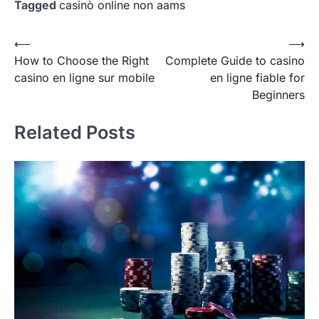
Tagged
casinò online non aams
Post
⟵
⟶
How to Choose the Right
Complete Guide to casino
navigation
casino en ligne sur mobile
en ligne fiable for
Beginners
Related Posts