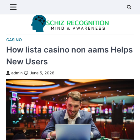
Skip
to
content
CASINO
How lista casino non aams Helps
New Users
admin
June 5, 2026