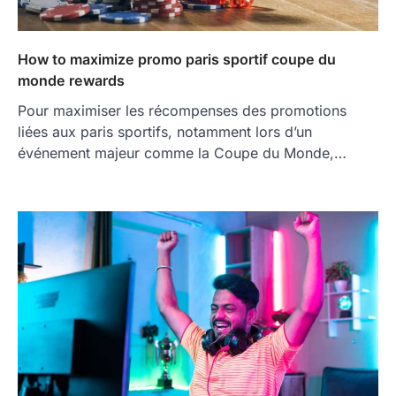
How to maximize promo paris sportif coupe du
monde rewards
Pour maximiser les récompenses des promotions
liées aux paris sportifs, notamment lors d’un
événement majeur comme la Coupe du Monde,…