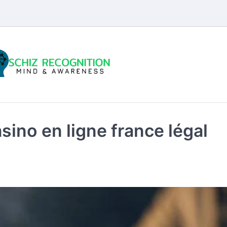
ino en ligne france légal