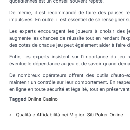
quotidiennes est un conseil souvent répété.
De même, il est recommandé de faire des pauses régul
impulsives. En outre, il est essentiel de se renseigner s
Les experts encouragent les joueurs à choisir des jeu
augmente les chances de réussite tout en rendant l’ex
des cotes de chaque jeu peut également aider à faire d
Enfin, les experts insistent sur l’importance du jeu 
éventuelle dépendance au jeu et de savoir quand deman
De nombreux opérateurs offrent des outils d’auto-e
maintenir un contrôle sur leur comportement. En respec
en ligne en toute sécurité et légalité, tout en préservant
Tagged
Online Casino
Post
⟵
Qualità e Affidabilità nei Migliori Siti Poker Online
navigation