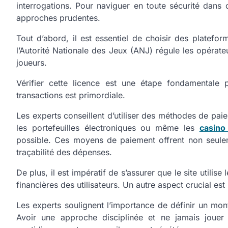
interrogations. Pour naviguer en toute sécurité dans
approches prudentes.
Tout d’abord, il est essentiel de choisir des platefo
l’Autorité Nationale des Jeux (ANJ) régule les opérateu
joueurs.
Vérifier cette licence est une étape fondamentale p
transactions est primordiale.
Les experts conseillent d’utiliser des méthodes de paie
les portefeuilles électroniques ou même les
casino
possible. Ces moyens de paiement offrent non seule
traçabilité des dépenses.
De plus, il est impératif de s’assurer que le site utili
financières des utilisateurs. Un autre aspect crucial es
Les experts soulignent l’importance de définir un mont
Avoir une approche disciplinée et ne jamais joue