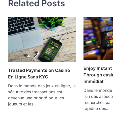
Related Posts
Enjoy Instan
Trusted Payments on Casino
Through casin
En Ligne Sans KYC
immédiat
Dans le monde des jeux en ligne, la
Dans le monde d
sécurité des transactions est
l’un des aspects
devenue une priorité pour les
recherchés par 
joueurs et les…
rapidité des…