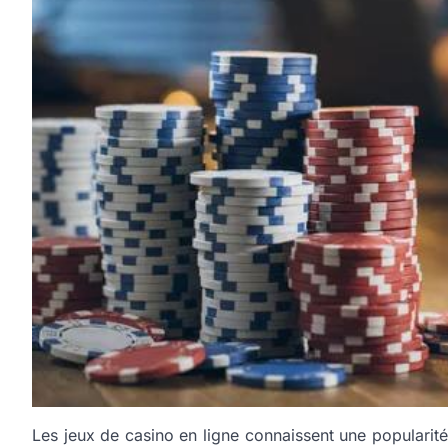
Les jeux de casino en ligne connaissent une popularité 