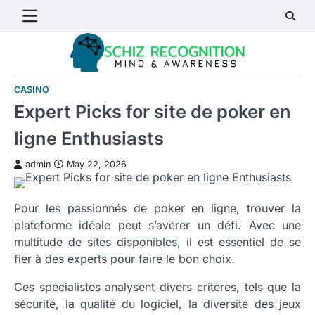
Skip
to
content
CASINO
Expert Picks for site de poker en
ligne Enthusiasts
admin
May 22, 2026
Pour les passionnés de poker en ligne, trouver la
plateforme idéale peut s’avérer un défi. Avec une
multitude de sites disponibles, il est essentiel de se
fier à des experts pour faire le bon choix.
Ces spécialistes analysent divers critères, tels que la
sécurité, la qualité du logiciel, la diversité des jeux