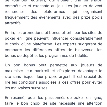
de tournois réguliers, qui ajoutent une dimension
compétitive et excitante au jeu. Les joueurs doivent
rechercher des plateformes qui organisent
fréquemment des événements avec des prize pools
attractifs.
Enfin, les promotions et bonus offerts par les sites de
poker en ligne peuvent influencer considérablement
le choix d’une plateforme. Les experts suggèrent de
comparer les différentes offres de bienvenue, les
bonus de dépôt et les programmes de fidélité.
Un bon bonus peut permettre aux joueurs de
maximiser leur bankroll et d’explorer davantage le
site sans risquer leur propre argent. Il est crucial de
lire les conditions associées à ces offres pour éviter
les mauvaises surprises.
En résumé, pour les passionnés de poker en ligne,
faire le bon choix de site nécessite une attention