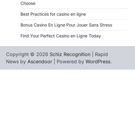
Choose
Best Practices for casino en ligne
Bonus Casino En Ligne Pour Jouer Sans Stress
Find Your Perfect Casino en Ligne Today
Copyright © 2026
Schiz Recognition
| Rapid
News by
Ascendoor
| Powered by
WordPress
.