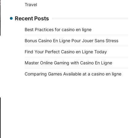
Travel
Recent Posts
Best Practices for casino en ligne
Bonus Casino En Ligne Pour Jouer Sans Stress
Find Your Perfect Casino en Ligne Today
Master Online Gaming with Casino En Ligne
Comparing Games Available at a casino en ligne