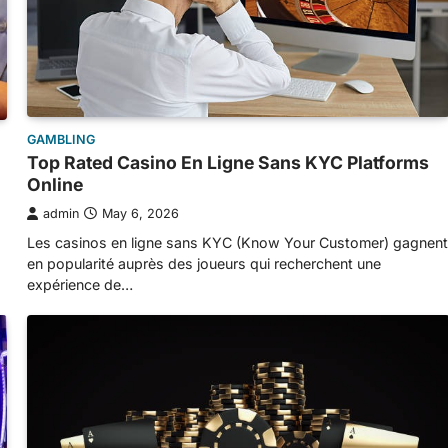
GAMBLING
Top Rated Casino En Ligne Sans KYC Platforms
Online
admin
May 6, 2026
Les casinos en ligne sans KYC (Know Your Customer) gagnent
en popularité auprès des joueurs qui recherchent une
expérience de…