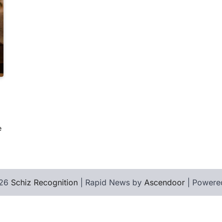
e
026
Schiz Recognition
| Rapid News by
Ascendoor
| Powere